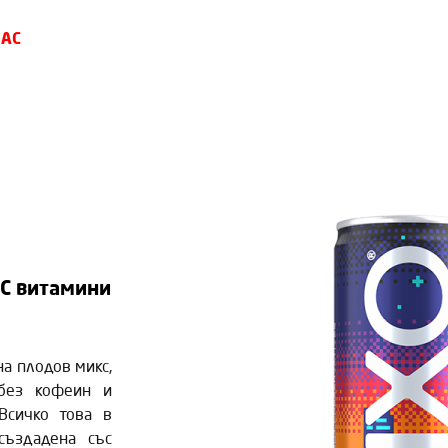
НАС
 C витамини
на плодов микс,
 без кофеин и
Всичко това в
създадена със