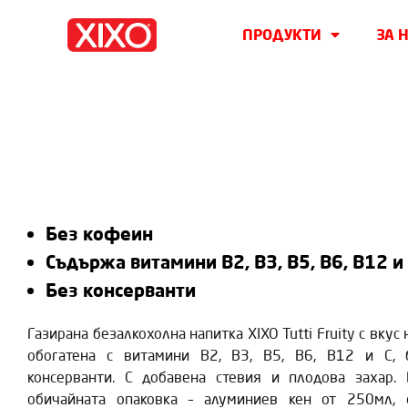
ПРОДУКТИ
ЗА 
Без кофеин
Съдържа витамини B2, B3, B5, B6, B12 и
Без консерванти
Газирана безалкохолна напитка XIXO Tutti Fruity с вкус 
обогатена с витамини B2, B3, B5, B6, B12 и C,
консерванти. С добавена стевия и плодова захар. 
обичайната опаковка – алуминиев кен от 250мл, 