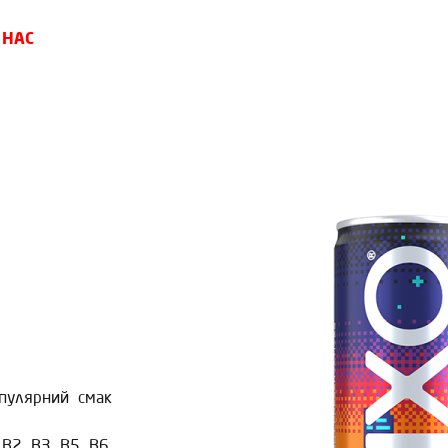
 НАС
опулярний смак
B2, B3, B5, B6,