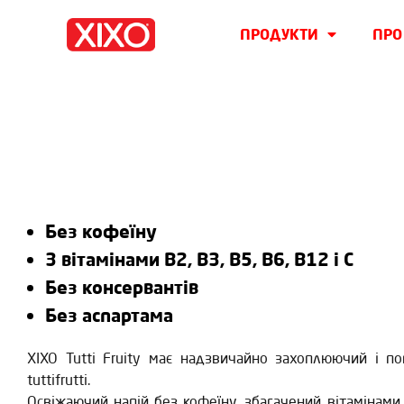
ПРОДУКТИ
ПРО
Без кофеїну
З вітамінами B2, B3, B5, B6, B12 і C
Без консервантів
Без аспартама
XIXO Tutti Fruity має надзвичайно захоплюючий і п
tuttifrutti.
Освіжаючий напій без кофеїну, збагачений вітамінами 