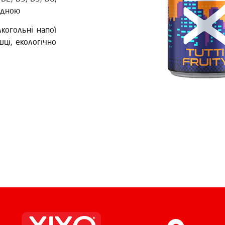
гідною
когольні напої
шці, екологічно