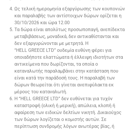
Ως τελική ημερομηνία εξαργύρωσης των κουπονιών
και παραλαβής των αντίστοιχων δώρων ορίζεται η
30/10/2026 και ώρα 12.00
Τα δώρα είναι απολύτως προσωποπαγή, ανεπίδεκτα
μεταβιβάσεως, μοναδικά, δεν αντικαθίστανται και
δεν εξαργυρώνονται με μετρητά. Η
“HELL GREECE LTD” ουδεμία ευθύνη φέρει για
οποιαδήποτε ελαττώματα ή έλλειψη ιδιοτήτων στα
αντικείμενα που δωρίζονται, τα οποία ο
καταναλωτής παραλαμβάνει στην κατάσταση που
είναι κατά την παράδοσή τους. Η παραλαβή των
δώρων θεωρείται ότι γίνεται ανεπιφύλακτα εκ
μέρους του καταναλωτή.
Η “HELL GREECE LTD” δεν ευθύνεται για τυχόν
καταστροφή (ολική ή μερική), απώλεια, κλοπή ή
αφαίρεση των ειδικών δελτίων νικητή. Δικαιούχος
των δώρων λογίζεται ο κομιστής αυτών. Σε
περίπτωση συνδρομής λόγων ανωτέρας βίας, ή