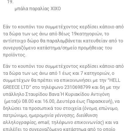
μπάλα παραλίας XIXO
Εάν το κουπόνι του συμμετέχοντος κερδίσει κάποιο από
τα δώρα των ως άνω από 8έως 19κατηγοριών, το
αντίστοιχο δώρο θα παραλαμβάνεται κατευθείαν από το
συνεργαζόμενο κατάστημα/σημείο προμήθειας του
προϊόντος.
Εάν το κουπόνι του συμμετέχοντος κερδίσει κάποιο από
τα δώρα των ως άνω από 1 έως και 7 κατηγοριών, ο
συμμετέχων θα πρέπει να επικοινωνήσει με την “HELL
GREECE LTD” στο τηλέφωνο 2310698799 και δη με την
υπάλληλο Σταυρίδου Βανα Ή Κυριακίδου Αντιγόνη
(μεταξύ 08.00 και 16.00, Δευτέρα έως Παρασκευή), να
δηλώσει τα προσωπικά του στοιχεία (
όνομα, επώνυμο,
πατρώνυμο, ημερομηνία γέννησης, διεύθυνση
αλληλογραφίας,
email
, τηλέφωνο επικοινωνίας
) και να
επιλέξει το συνεργαζόμενο κατάστημα από το οποίο