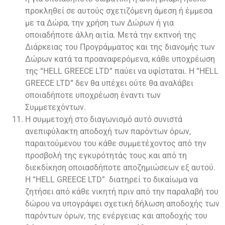
προκληθεί σε αυτούς σχετιζόμενη άμεση ή έμμεσα
με τα Δώρα, την χρήση των Δώρων ή για
οποιαδήποτε άλλη αιτία. Μετά την εκπνοή της
Διάρκειας του Προγράμματος και της διανομής των
Δώρων κατά τα προαναφερόμενα, κάθε υποχρέωση
της “HELL GREECE LTD”
παύει να υφίσταται. Η “HELL
GREECE LTD” δεν θα υπέχει ούτε θα αναλάβει
οποιαδήποτε υποχρέωση έναντι των
Συμμετεχόντων.
Η συμμετοχή στο διαγωνισμό αυτό συνιστά
ανεπιφύλακτη αποδοχή των παρόντων όρων,
παραιτούμενου του κάθε συμμετέχοντος από την
προσβολή της εγκυρότητάς τους και από τη
διεκδίκηση οποιασδήποτε αποζημιώσεων εξ αυτού.
Η “HELL GREECE LTD” διατηρεί το δικαίωμα να
ζητήσει από κάθε νικητή πριν από την παραλαβή του
δώρου να υπογράψει σχετική δήλωση αποδοχής των
παρόντων όρων, της ενέργειας και αποδοχής του