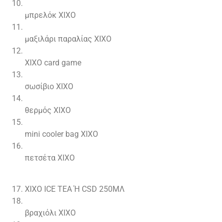
μπρελόκ XIXO
μαξιλάρι παραλίας XIXO
XIXO card game
σωσίβιο XIXO
θερμός XIXO
mini cooler bag XIXO
πετσέτα XIXO
XIXO ICE TEA Ή CSD 250ΜΛ
βραχιόλι XIXO