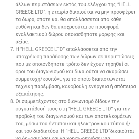
άλλων περιστάσεων εκτός του ελέγχου της “HELL
GREECE LTD”, η εταιρία δικαιούται να μην προσφέρει
τα δώρα, οπότε και θα απαλλάσσεται από κάθε
ευθύνη και δεν θα υποχρεούται σε προσφορά
εναλλακτικού δώρου οποιασδήποτε μορφής και
αξίας.
Η “HELL GREECE LTD” απαλλάσσεται από την
υποχρέωση παράδοσης των δώρων σε περιπτώσεις
που με οποιονδήποτε τρόπο δεν έχουν τηρηθεί οι
όροι του διαγωνισμού και δικαιούται να ακυρώσει
συμμετοχή/κουπόνι, για το οποίο διαπιστώνεται
τεχνική παρέμβαση, κακόβουλη ενέργεια ή απόπειρα
εξαπάτησης.
Οι συμμετέχοντες στο διαγωνισμό δίδουν την
συγκατάθεσή τους στη “HELL GREECE LTD” για την
προβολή του διαγωνισμού και των αποτελεσμάτων
του, μέσω του έντυπου και ηλεκτρονικού τύπου ή/
και του διαδικτύου. Η “HELL GREECE LTD”δικαιούται
να δημοσιεύσει και να χρησιμοποιήσει για