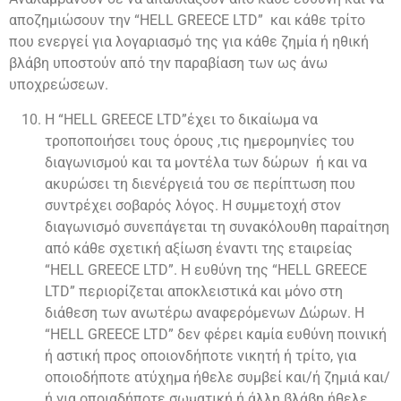
αποζημιώσουν την “HELL GREECE LTD”
και κάθε τρίτο
που ενεργεί για λογαριασμό της για κάθε ζημία ή ηθική
βλάβη υποστούν από την παραβίαση των ως άνω
υποχρεώσεων.
Η “HELL GREECE LTD”έχει το δικαίωμα να
τροποποιήσει τους όρους ,τις ημερομηνίες του
διαγωνισμού και τα μοντέλα των δώρων ή και να
ακυρώσει τη διενέργειά του σε περίπτωση που
συντρέχει σοβαρός λόγος. Η συμμετοχή στον
διαγωνισμό συνεπάγεται τη συνακόλουθη παραίτηση
από κάθε σχετική αξίωση έναντι της εταιρείας
“HELL GREECE LTD”. Η ευθύνη της “HELL GREECE
LTD” περιορίζεται αποκλειστικά και μόνο στη
διάθεση των ανωτέρω αναφερόμενων Δώρων. Η
“HELL GREECE LTD”
δεν φέρει καμία ευθύνη ποινική
ή αστική προς οποιονδήποτε νικητή ή τρίτο, για
οποιοδήποτε ατύχημα ήθελε συμβεί και/ή ζημιά και/
ή για οποιαδήποτε σωματική ή άλλη βλάβη ήθελε