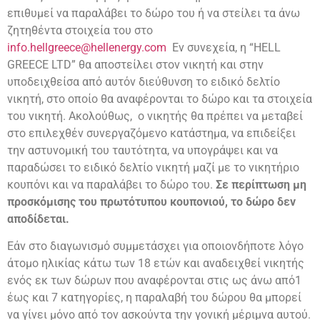
επιθυμεί να παραλάβει το δώρο του ή να στείλει τα άνω
ζητηθέντα στοιχεία του στο
info.hellgreece@hellenergy.com
Εν συνεχεία, η “HELL
GREECE LTD” θα αποστείλει στον νικητή και στην
υποδειχθείσα από αυτόν διεύθυνση το ειδικό δελτίο
νικητή, στο οποίο θα αναφέρονται το δώρο και τα στοιχεία
του νικητή. Ακολούθως, ο νικητής θα πρέπει να μεταβεί
στο επιλεχθέν συνεργαζόμενο κατάστημα, να επιδείξει
την αστυνομική του ταυτότητα, να υπογράψει και να
παραδώσει το ειδικό δελτίο νικητή μαζί με το νικητήριο
κουπόνι και να παραλάβει το δώρο του.
Σε περίπτωση μη
προσκόμισης του πρωτότυπου κουπονιού, το δώρο δεν
αποδίδεται.
Εάν στο διαγωνισμό συμμετάσχει για οποιονδήποτε λόγο
άτομο ηλικίας κάτω των 18 ετών και αναδειχθεί νικητής
ενός εκ των δώρων που αναφέρονται στις ως άνω από1
έως και 7 κατηγορίες, η παραλαβή του δώρου θα μπορεί
να γίνει μόνο από τον ασκούντα την γονική μέριμνα αυτού.