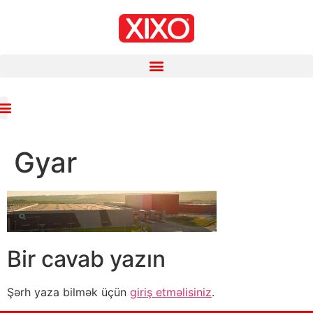
Gyar
Bir cavab yazın
Şərh yaza bilmək üçün
giriş etməlisiniz
.