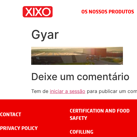
OS NOSSOS PRODUTOS
Gyar
Deixe um comentário
Tem de
iniciar a sessão
para publicar um com
CERTIFICATION AND FOOD
CONTACT
SAFETY
PRIVACY POLICY
COFILLING