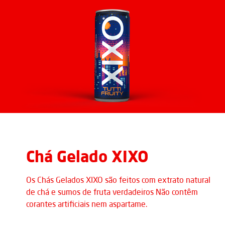
Chá Gelado XIXO
Os Chás Gelados XIXO são feitos com extrato natural
de chá e sumos de fruta verdadeiros Não contêm
corantes artificiais nem aspartame.