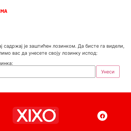
AMA
ј садржај је заштићен лозинком. Да бисте га видели,
имо вас да унесете своју лозинку испод:
зинка: