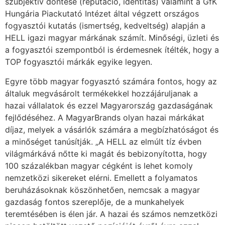
szubjektív döntése (reputáció, identitás) valamint a GfK
Hungária Piackutató Intézet által végzett országos
fogyasztói kutatás (ismertség, kedveltség) alapján a
HELL igazi magyar márkának számít. Minőségi, üzleti és
a fogyasztói szempontból is érdemesnek ítélték, hogy a
TOP fogyasztói márkák egyike legyen.
Egyre több magyar fogyasztó számára fontos, hogy az
általuk megvásárolt termékekkel hozzájáruljanak a
hazai vállalatok és ezzel Magyarország gazdaságának
fejlődéséhez. A MagyarBrands olyan hazai márkákat
díjaz, melyek a vásárlók számára a megbízhatóságot és
a minőséget tanúsítják. „A HELL az elmúlt tíz évben
világmárkává nőtte ki magát és bebizonyította, hogy
100 százalékban magyar cégként is lehet komoly
nemzetközi sikereket elérni. Emellett a folyamatos
beruházásoknak köszönhetően, nemcsak a magyar
gazdaság fontos szereplője, de a munkahelyek
teremtésében is élen jár. A hazai és számos nemzetközi