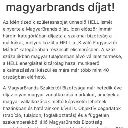
magyarbrands díjat!
Az idén tizedik születésnapját ünneplő HELL ismét
elnyerte a MagyarBrands díjat. Idén először immár
három kategóriában díjazta a szakmai bizottság a
márkákat, melyek közül a HELL a „Kiváló Fogyasztói
Márka” kategóriában részesült elismerésben. A száz
százalékban magyar tulajdonban lévő vállalat terméke,
a HELL energiaital kizárólag hazai munkaerő
alkalmazásával készül és mára már több mint 40
országban elérhető.
A MagyarBrands Szakértői Bizottsága már hetedik éve
díjaz olyan magyar vonatkozású márkákat, amelyek a
magyar vállalkozások méltó képviselői lehetnek
hazánkban és határainkon kívül is. Objektív cégadatok
(tradíció, tulajdon, foglalkoztatás) és a független
szakemberekből álló MagyarBrands Bizottság