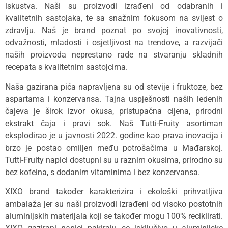
iskustva. Naši su proizvodi izrađeni od odabranih i
kvalitetnih sastojaka, te sa snažnim fokusom na svijest o
zdravlju. Naš je brand poznat po svojoj inovativnosti,
odvažnosti, mladosti i osjetljivost na trendove, a razvijači
naših proizvoda neprestano rade na stvaranju skladnih
recepata s kvalitetnim sastojcima.
Naša gazirana pića napravljena su od stevije i fruktoze, bez
aspartama i konzervansa. Tajna uspješnosti naših ledenih
čajeva je širok izvor okusa, pristupačna cijena, prirodni
ekstrakt čaja i pravi sok. Naš Tutti-Fruity asortiman
eksplodirao je u javnosti 2022. godine kao prava inovacija i
brzo je postao omiljen među potrošačima u Mađarskoj.
Tutti-Fruity napici dostupni su u raznim okusima, prirodno su
bez kofeina, s dodanim vitaminima i bez konzervansa.
XIXO brand također karakterizira i ekološki prihvatljiva
ambalaža jer su naši proizvodi izrađeni od visoko postotnih
aluminijskih materijala koji se također mogu 100% reciklirati.