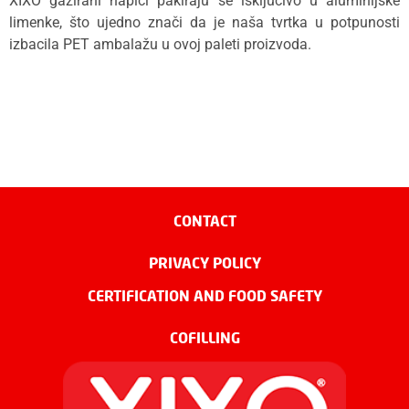
XIXO gazirani napici pakiraju se isključivo u aluminijske
limenke, što ujedno znači da je naša tvrtka u potpunosti
izbacila PET ambalažu u ovoj paleti proizvoda.
CONTACT
PRIVACY POLICY
CERTIFICATION AND FOOD SAFETY
COFILLING