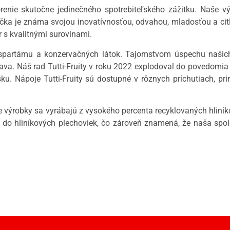
enie skutočne jedinečného spotrebiteľského zážitku. Naše v
čka je známa svojou inovatívnosťou, odvahou, mladosťou a citli
 s kvalitnými surovinami.
aspartámu a konzervačných látok. Tajomstvom úspechu našich
 šťava. Náš rad Tutti-Fruity v roku 2022 explodoval do povedomi
. Nápoje Tutti-Fruity sú dostupné v rôznych príchutiach, pri
 výrobky sa vyrábajú z vysokého percenta recyklovaných hliníko
 do hliníkových plechoviek, čo zároveň znamená, že naša spo