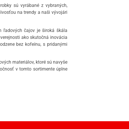
ýrobky sú vyrábané z vybraných,
vosťou na trendy a naši vývojári
 ľadových čajov je široká škála
a verejnosti ako skutočná inovácia
rodzene bez kofeínu, s pridanými
vých materiálov, ktoré sú navyše
ločnosť v tomto sortimente úplne