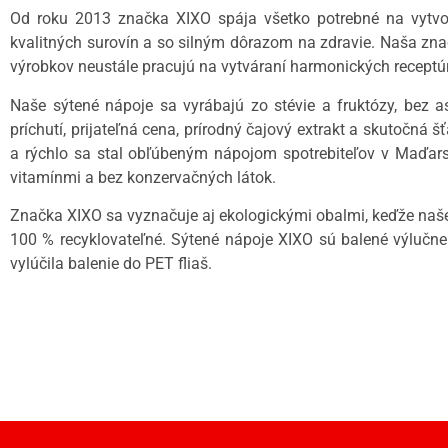
Od roku 2013 značka XIXO spája všetko potrebné na vytvor
kvalitných surovín a so silným dôrazom na zdravie. Naša zna
výrobkov neustále pracujú na vytváraní harmonických receptúr
Naše sýtené nápoje sa vyrábajú zo stévie a fruktózy, bez 
príchutí, prijateľná cena, prírodný čajový extrakt a skutočná
a rýchlo sa stal obľúbeným nápojom spotrebiteľov v Maďarsku
vitamínmi a bez konzervačných látok.
Značka XIXO sa vyznačuje aj ekologickými obalmi, keďže naše
100 % recyklovateľné. Sýtené nápoje XIXO sú balené výlučne
vylúčila balenie do PET fliaš.