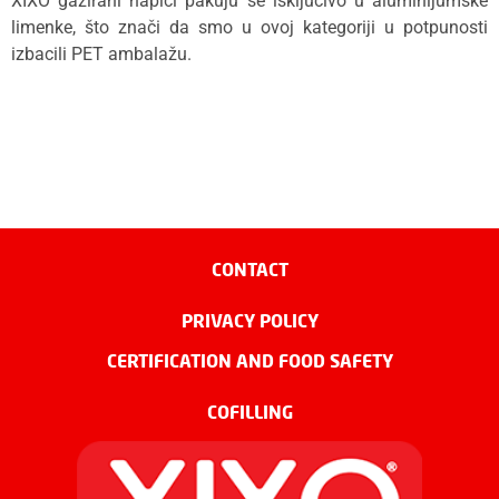
XIXO gazirani napici pakuju se isključivo u aluminijumske
limenke, što znači da smo u ovoj kategoriji u potpunosti
izbacili PET ambalažu.
CONTACT
PRIVACY POLICY
CERTIFICATION AND FOOD SAFETY
COFILLING