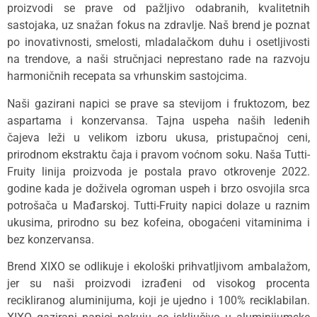
proizvodi se prave od pažljivo odabranih, kvalitetnih
sastojaka, uz snažan fokus na zdravlje. Naš brend je poznat
po inovativnosti, smelosti, mladalačkom duhu i osetljivosti
na trendove, a naši stručnjaci neprestano rade na razvoju
harmoničnih recepata sa vrhunskim sastojcima.
Naši gazirani napici se prave sa stevijom i fruktozom, bez
aspartama i konzervansa. Tajna uspeha naših ledenih
čajeva leži u velikom izboru ukusa, pristupačnoj ceni,
prirodnom ekstraktu čaja i pravom voćnom soku. Naša Tutti-
Fruity linija proizvoda je postala pravo otkrovenje 2022.
godine kada je doživela ogroman uspeh i brzo osvojila srca
potrošača u Mađarskoj. Tutti-Fruity napici dolaze u raznim
ukusima, prirodno su bez kofeina, obogaćeni vitaminima i
bez konzervansa.
Brend XIXO se odlikuje i ekološki prihvatljivom ambalažom,
jer su naši proizvodi izrađeni od visokog procenta
recikliranog aluminijuma, koji je ujedno i 100% reciklabilan.